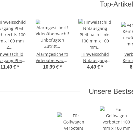
Top-Artikel
nweisschild
Alarmgesichert!
Hinweisschild
Verb
usgang Pfeil
Videoüberwacht!
Notausgang
Keine
h rechts 100
Unbefugten
Pfeil nach Links
erwü
11,49 €
*
10,99 €
*
4,49 €
*
6
 x 100 mm 2
Zutritt verboten!
100 mm x 100
mm x
mm Alu
200 mm x 300
mm 2 mm PVC
m
bundplatte 4
mm 2 mm Alu
Hartschaumplatte
Harts
Unsere Bestse
öcher Ecken
Verbundplatte 4
Ohne Ecken
Ohn
abgerundet
x Beidseitig
eckig
ab
Schaumklebepads
Ecken eckig