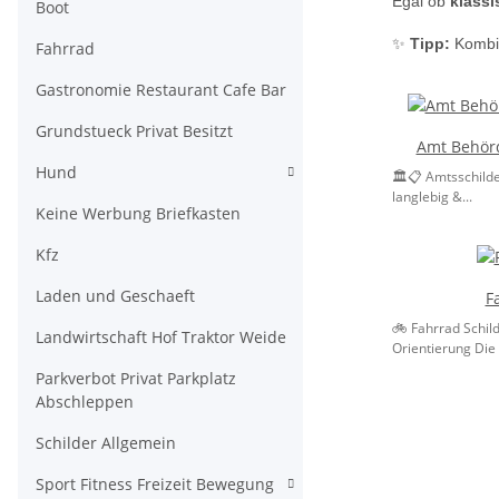
Egal ob
klassi
Boot
✨
Tipp:
Kombin
Fahrrad
Gastronomie Restaurant Cafe Bar
Grundstueck Privat Besitzt
Amt Behör
Hund
🏛️📋 Amtsschilder
langlebig &...
Keine Werbung Briefkasten
Kfz
Laden und Geschaeft
F
🚲 Fahrrad Schild
Landwirtschaft Hof Traktor Weide
Orientierung Die 
Parkverbot Privat Parkplatz
Abschleppen
Schilder Allgemein
Sport Fitness Freizeit Bewegung