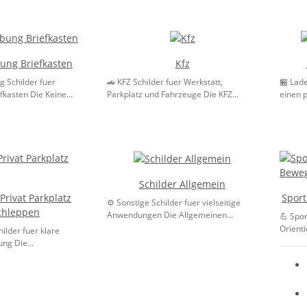
ung Briefkasten
Kfz
 Schilder fuer
🚗 KFZ Schilder fuer Werkstatt,
🏪 Lad
kasten Die Keine...
Parkplatz und Fahrzeuge Die KFZ...
einen p
Schilder Allgemein
Privat Parkplatz
Sport
⚙️ Sonstige Schilder fuer vielseitige
chleppen
Anwendungen Die Allgemeinen...
💪 Spor
Orienti
ilder fuer klare
ng Die...