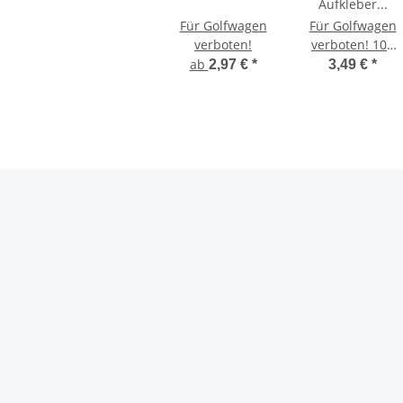
Für Golfwagen
Für Golfwagen
verboten!
verboten! 100
mm x 100 mm
ab
2,97 €
*
3,49 €
*
Aufkleber Ohne
Ecken eckig