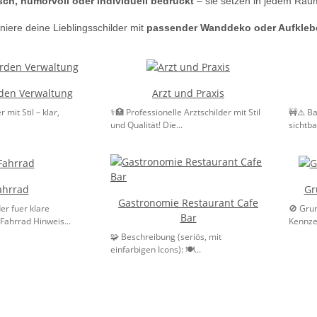
sch, humorvoll oder individuell bedruckt
– sie setzen in jedem Rau
iere deine Lieblingsschilder mit
passender Wanddeko oder Aufkleb
den Verwaltung
Arzt und Praxis
 mit Stil – klar,
⚕️🏥 Professionelle Arztschilder mit Stil
🚧⚠️ Ba
und Qualität! Die...
sichtba
ahrrad
Gr
Gastronomie Restaurant Cafe
er fuer klare
🚫 Grun
Bar
Fahrrad Hinweis...
Kennze
🧩 Beschreibung (seriös, mit
einfarbigen Icons): 🍽️...