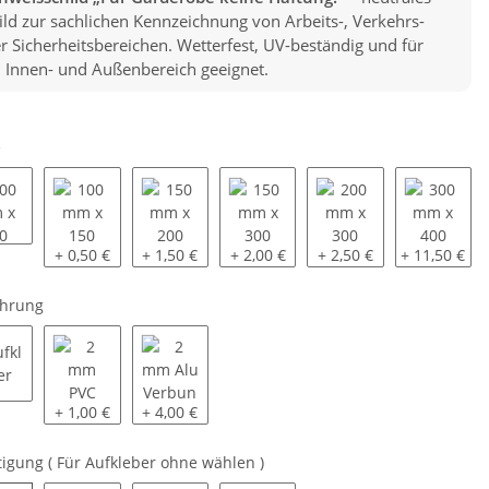
ild zur sachlichen Kennzeichnung von Arbeits-, Verkehrs-
r Sicherheitsbereichen. Wetterfest, UV-beständig und für
 Innen- und Außenbereich geeignet.
e
100 mm x 100 mm
100 mm x 150 mm
150 mm x 200 mm
150 mm x 300 mm
200 mm x 300 mm
300 mm x 
+ 0,50 €
+ 1,50 €
+ 2,00 €
+ 2,50 €
+ 11,50 €
ührung
Aufkleber
2 mm PVC Hartschaumplatte
2 mm Alu Verbundplatte
+ 1,00 €
+ 4,00 €
tigung ( Für Aufkleber ohne wählen )