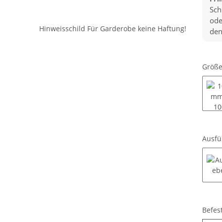
Sch
ode
den
Größ
Ausf
Befes