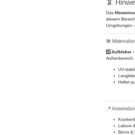
📵 Hinwe
Das
Hinweissc
diesem Bereich 
Umgebungen – i
🛠️ Materiali
1️⃣ Aufkleber
–
Außenbereich.
UV-stabil
Langleb
Haftet au
📍 Anwendun
Krankenh
Labore 
Büros & 