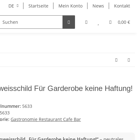
DE
Startseite
Mein Konto
News
Kontakt
Kunstdruck
Wandtattoos
Tassen
0,00 €
Texti
weisschild Für Garderobe keine Haftung!
elnummer:
5633
5633
orie:
Gastronomie Restaurant Cafe Bar
Hinweisschild „Für Garderobe keine Haftung!“
– neutrales