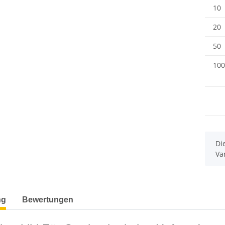
10
20
50
100
x
Di
Va
terkarten anzeigen
ng
Bewertungen