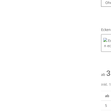
Oh
Ecke
3
ab
inkl. 
ab
5