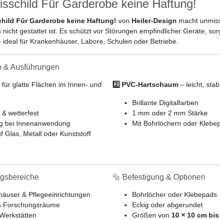
isschild Für Garderobe keine Haftung!
hild Für Garderobe keine Haftung!
von
Heiler-Design
macht unmissv
nicht gestattet ist. Es schützt vor Störungen empfindlicher Geräte, sorg
deal für Krankenhäuser, Labore, Schulen oder Betriebe.
en & Ausführungen
 für glatte Flächen im Innen- und
2️⃣ PVC-Hartschaum
– leicht, stabi
Brillante Digitalfarben
 & wetterfest
1 mm oder 2 mm Stärke
ig bei Innenanwendung
Mit Bohrlöchern oder Klebe
f Glas, Metall oder Kunststoff
gsbereiche
🔩 Befestigung & Optionen
äuser & Pflegeeinrichtungen
Bohrlöcher oder Klebepads
& Forschungsräume
Eckig oder abgerundet
Werkstätten
Größen von
10 × 10 cm bis