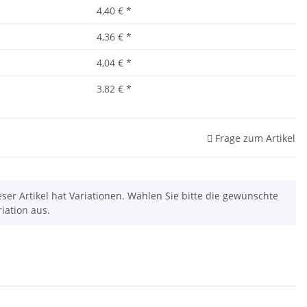
4,40 €
*
4,36 €
*
4,04 €
*
3,82 €
*
Frage zum Artikel
eser Artikel hat Variationen. Wählen Sie bitte die gewünschte
riation aus.