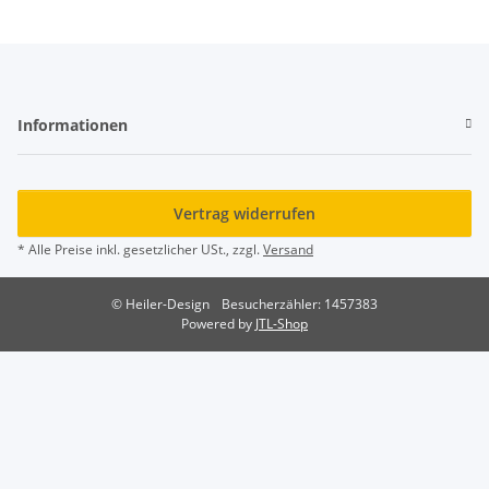
Informationen
Vertrag widerrufen
* Alle Preise inkl. gesetzlicher USt., zzgl.
Versand
© Heiler-Design
Besucherzähler: 1457383
Powered by
JTL-Shop