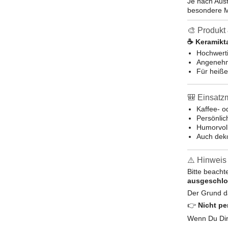
Je nach Aus
besondere M
🎨 Produkt 
☕ Keramikt
Hochwerti
Angenehm
Für heiße
🎒 Einsatz
Kaffee- o
Persönlic
Humorvol
Auch deko
⚠️ Hinweis 
Bitte beacht
ausgeschl
Der Grund da
👉
Nicht pe
Wenn Du Dir 