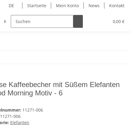
DE
Startseite
Mein Konto
News
Kontakt
Kunstdruck
Wandtattoos
Tassen
0,00 €
Textilv
se Kaffeebecher mit Süßem Elefanten
d Morning Motiv - 6
kelnummer:
11271-006
11271-006
orie:
Elefanten