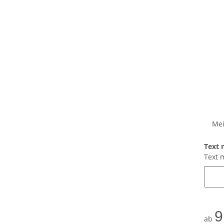
Mei
Text 
Text 
9
ab