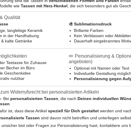
führung sind die Tassen in
verschiedenen Formen und Farben
erhält
odelle wie
Tassen mit Herz-Henkel
, die sich besonders gut als Gesc
& Qualität
asse
🎨 Sublimationsdruck
ge, langlebige Keramik
Brillante Farben
 in der Handhabung
Kein Verblassen oder Abblätte
 & kalte Getränke
Dauerhaft eingebranntes Moti
möglichkeiten
✏️ Personalisierung & Option
angeboten)
der Teetasse für Zuhause
her Becher im Büro
Optional mit Namen oder Text
le Geschenkidee
Individuelle Gestaltung möglic
rativ nutzbar
Personalisierung gegen Aufp
zum Widerrufsrecht bei personalisierten Artikeln
e: Bei
personalisierten Tassen
, die nach
Deinen individuellen Wün
ossen
.
für ist, dass diese Artikel
speziell für Dich gestaltet
werden und nach
rsonalisierte Tassen
sind davon nicht betroffen und unterliegen selb
unsicher bist oder Fragen zur Personalisierung hast, kontaktiere uns b