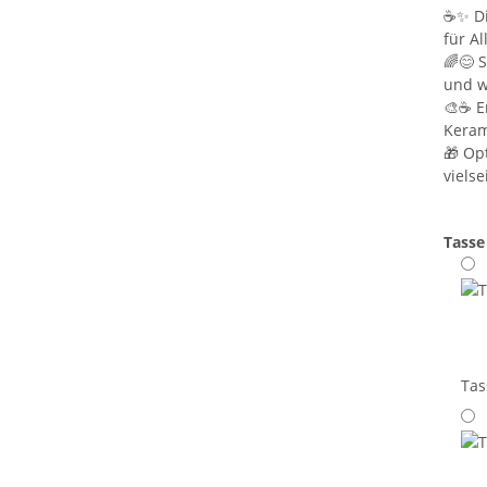
☕✨ Di
für A
🌈😊 
und wi
🎨☕ E
Keram
🎁 Op
vielse
Tasse
Tas