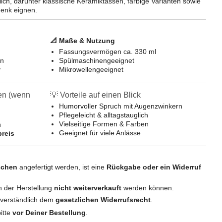
lich, darunter klassische Keramiktassen, farbige Varianten sowie
henk eignen.
📐 Maße & Nutzung
Fassungsvermögen ca. 330 ml
rn
Spülmaschinengeeignet
v
Mikrowellengeeignet
en (wenn
💡 Vorteile auf einen Blick
Humorvoller Spruch mit Augenzwinkern
Pflegeleicht & alltagstauglich
Vielseitige Formen & Farben
h
Geeignet für viele Anlässe
reis
schen
angefertigt werden, ist eine
Rückgabe oder ein Widerruf
 der Herstellung
nicht weiterverkauft
werden können.
stverständlich dem
gesetzlichen Widerrufsrecht
.
itte
vor Deiner Bestellung
.